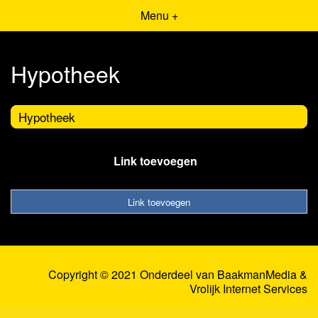
Menu +
Hypotheek
Hypotheek
Link toevoegen
Link toevoegen
Copyright © 2021 Onderdeel van
BaakmanMedia
&
Vrolijk Internet Services